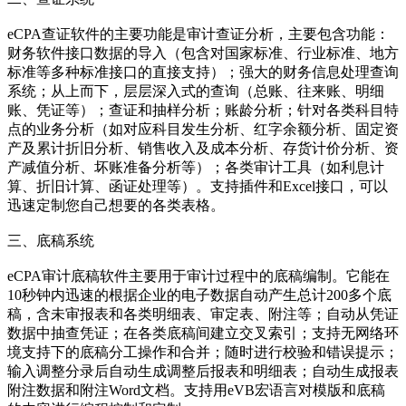
eCPA查证软件的主要功能是审计查证分析，主要包含功能：
财务软件接口数据的导入（包含对国家标准、行业标准、地方
标准等多种标准接口的直接支持）；强大的财务信息处理查询
系统；从上而下，层层深入式的查询（总账、往来账、明细
账、凭证等）；查证和抽样分析；账龄分析；针对各类科目特
点的业务分析（如对应科目发生分析、红字余额分析、固定资
产及累计折旧分析、销售收入及成本分析、存货计价分析、资
产减值分析、坏账准备分析等）；各类审计工具（如利息计
算、折旧计算、函证处理等）。支持插件和Excel接口，可以
迅速定制您自己想要的各类表格。
三、底稿系统
eCPA审计底稿软件主要用于审计过程中的底稿编制。它能在
10秒钟内迅速的根据企业的电子数据自动产生总计200多个底
稿，含未审报表和各类明细表、审定表、附注等；自动从凭证
数据中抽查凭证；在各类底稿间建立交叉索引；支持无网络环
境支持下的底稿分工操作和合并；随时进行校验和错误提示；
输入调整分录后自动生成调整后报表和明细表；自动生成报表
附注数据和附注Word文档。支持用eVB宏语言对模版和底稿